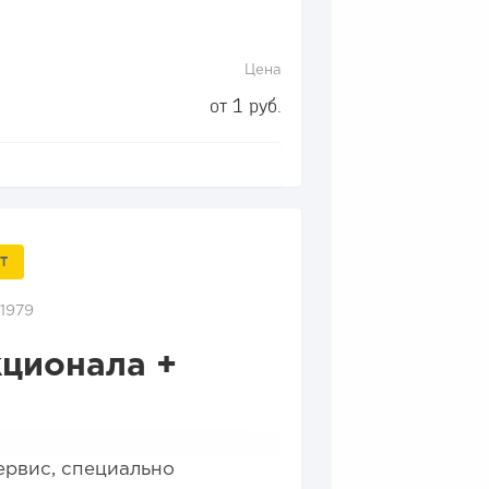
Цена
от 1 руб.
Т
1979
кционала +
рвис, специально