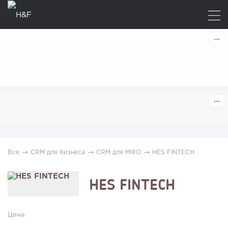
→
→
→
Все
CRM для бизнеса
CRM для МФО
HES FINTECH
HES FINTECH
Цена