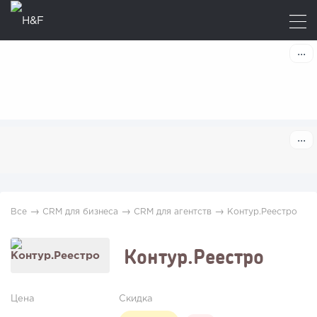
→
→
→
Все
CRM для бизнеса
CRM для агентств
Контур.Реестро
Контур.Реестро
Цена
Скидка