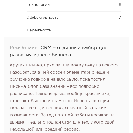
Технологии
8
Эффективность
7
Надежность
9
РемОнлайн
:
CRM – отличный выбор для
развития малого бизнеса
Крутая CRM-ка‚ прям зашла моему делу на все сто.
Разобраться в ней совсем элементарно‚ еще и
обучение годное в начале было‚ пока тестил.
Письма‚ блог‚ база знаний – все подробно
расписано. Техподдержка вообще красавчики‚
отвечают быстро и грамотно. Инвентаризация
склада – вещь‚ и ценник адекватный за такие
возможности. За год плотной работы косяков не
выявил. Реально годная CRM для тех‚ у кого свой
небольшой или средний сервис.