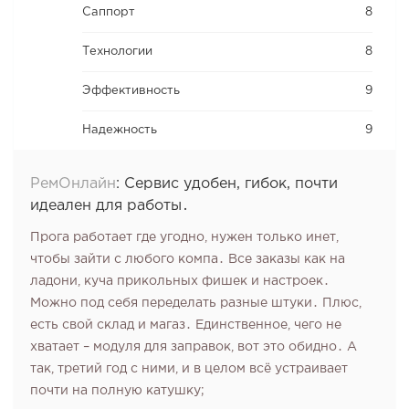
Саппорт
8
Технологии
8
Эффективность
9
Надежность
9
РемОнлайн
:
Сервис удобен‚ гибок‚ почти
идеален для работы․
Прога работает где угодно‚ нужен только инет‚
чтобы зайти с любого компа․ Все заказы как на
ладони‚ куча прикольных фишек и настроек․
Можно под себя переделать разные штуки․ Плюс‚
есть свой склад и магаз․ Единственное‚ чего не
хватает – модуля для заправок‚ вот это обидно․ А
так‚ третий год с ними‚ и в целом всё устраивает
почти на полную катушку;