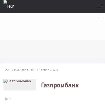
→
→
Все
РКО для ООО
Газпромбанк
Газпромбанк
Цена