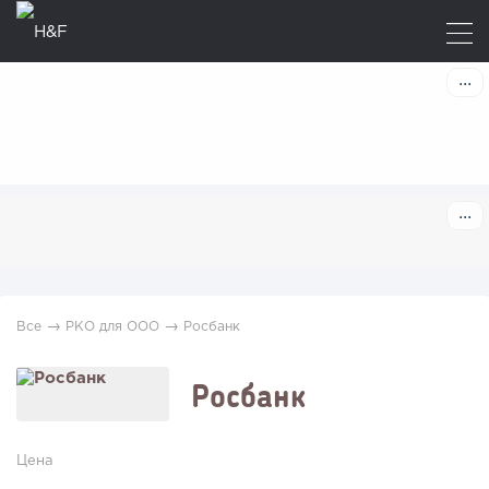
→
→
Все
РКО для ООО
Росбанк
Росбанк
Цена