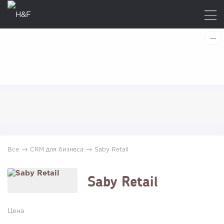
→
→
Все
CRM для бизнеса
Saby Retail
Saby Retail
Цена