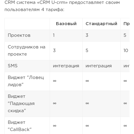
CRM система «CRM U-crm» предоставляет своим
пользователям 4 тарифа:
Базовый
Стандартный
Про
Проектов
1
3
5
Сотрудников на
3
5
10
проекте
SMS
интеграция
интеграция
инт
Виджет "Ловец
∞
∞
∞
лидов"
Виджет
"Падающая
∞
∞
∞
скидка"
Виджет
∞
∞
∞
"CallBack"