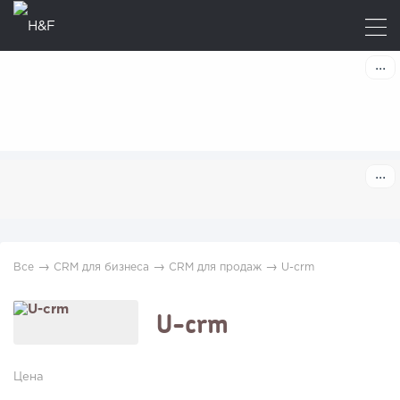
→
→
→
Все
CRM для бизнеса
CRM для продаж
U-crm
U-crm
Цена