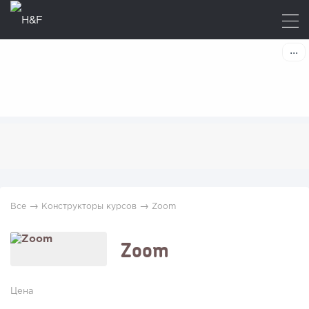
→
→
Все
Конструкторы курсов
Zoom
Zoom
Цена