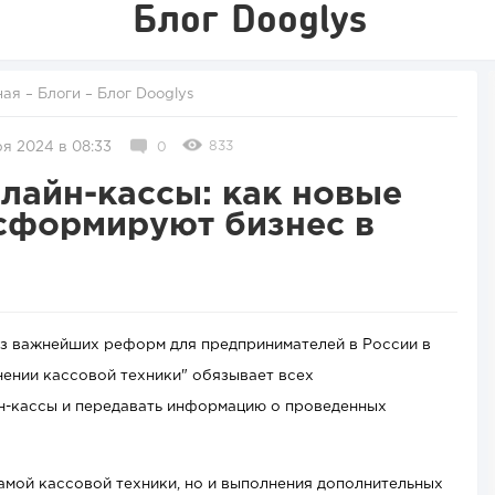
Блог Dooglys
ная
–
Блоги
–
Блог Dooglys
833
я 2024 в 08:33
0
лайн-кассы: как новые
сформируют бизнес в
из важнейших реформ для предпринимателей в России в
нении кассовой техники" обязывает всех
н-кассы и передавать информацию о проведенных
амой кассовой техники, но и выполнения дополнительных