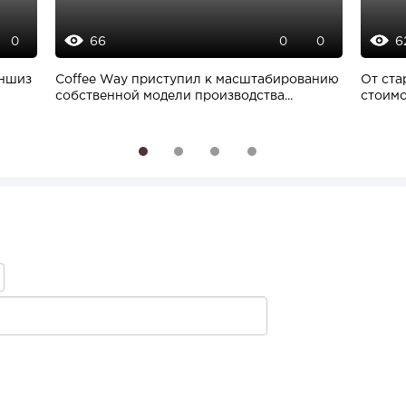
66
6
0
0
0
аншиз
Coffee Way приступил к масштабированию
От ста
собственной модели производства...
стоимо
1
2
3
4