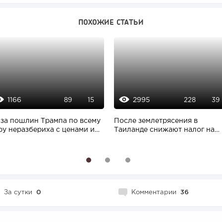
ПОХОЖИЕ СТАТЬИ
1166
2995
89
15
228
39
-за пошлин Трампа по всему
После землетрясения в
ру неразбериха с ценами и
Таиланде снижают налог на
ика,...
покупку недвижимости...
1
2
3
За сутки
0
Комментарии
36