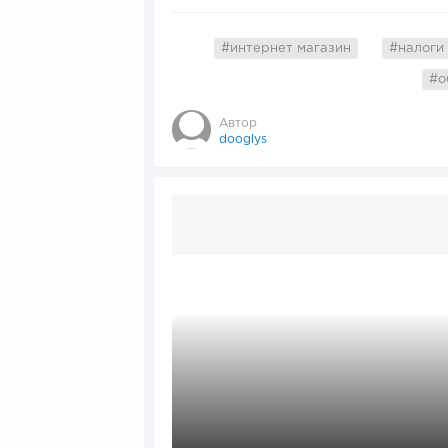
#интернет магазин
#налоги
#о
Автор
dooglys