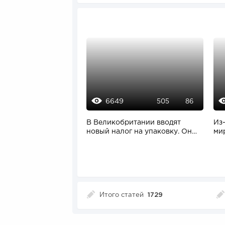
6649
505
86
В Великобритании вводят
Из
новый налог на упаковку. Он
ми
может оказаться...
пан
Итого статей
1729