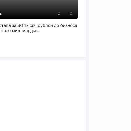
2
112
0
0
ртапа за 30 тысяч рублей до бизнеса
Отзыв SSL-сертификат
стью миллиарды:...
влияет на российский.