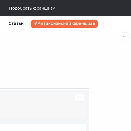
Подобрать франшизу
Статьи
💰Антикризисная франшиза