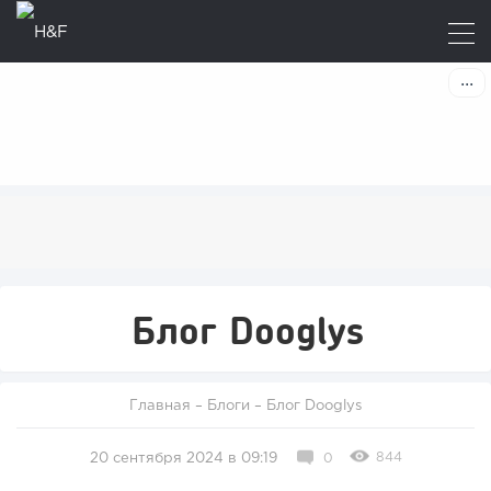
Блог Dooglys
Главная
–
Блоги
–
Блог Dooglys
844
20 сентября 2024 в 09:19
0