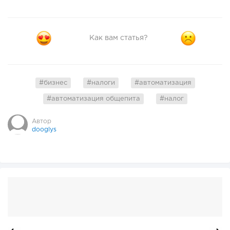
Как вам статья?
#бизнес
#налоги
#автоматизация
#автоматизация общепита
#налог
Автор
dooglys