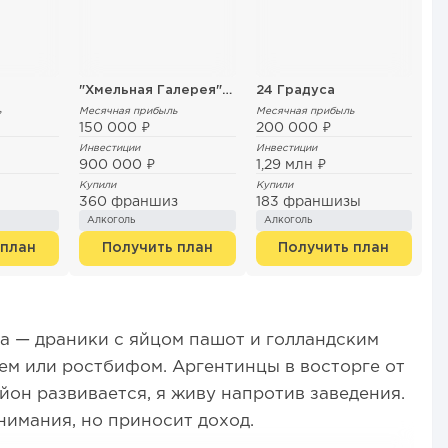
"Хмельная Галерея" от ПК Канцлеръ
24 Градуса
ь
Месячная прибыль
Месячная прибыль
150 000 ₽
200 000 ₽
Инвестиции
Инвестиции
900 000 ₽
1,29 млн ₽
Купили
Купили
360 франшиз
183 франшизы
Алкоголь
Алкоголь
 план
Получить план
Получить план
а — драники с яйцом пашот и голландским
сем или ростбифом. Аргентинцы в восторге от
йон развивается, я живу напротив заведения.
нимания, но приносит доход.