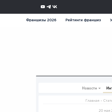
Франшизы 2026
Рейтинги франшиз
У
Новости
Ин
Главная
–
Стат
20 мая 