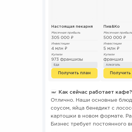
Настоящая пекарня
Пив&Ко
Месячная прибыль
Месячная прибыл
305 000 ₽
500 000 ₽
Инвестиции
Инвестиции
4 млн ₽
5 млн ₽
Купили
Купили
973 франшизы
франшиз
Еда
Алкоголь
Получить план
Получить
Как сейчас работает кафе?
Отлично. Наши основные блюд
соусом, яйца бенедикт с лосо
картошки в новом формате. Ра
Бизнес требует постоянного в