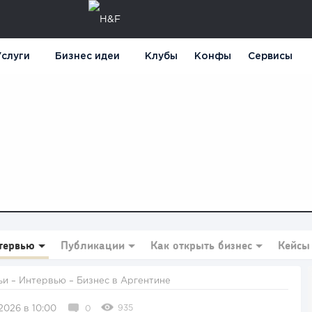
слуги
Бизнес идеи
Клубы
Конфы
Сервисы
тервью
Публикации
Как открыть бизнес
Кейсы
ьи
–
Интервью
– Бизнес в Аргентине
935
2026 в 10:00
0