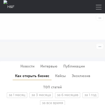
Новости
Интервью
Публикации
Как открыть бизнес
Кейсы
Эксклюзив
ТОП статей
за 1 месяц
за 3 месяца
за 6 месяцев
за 1 год
за все время