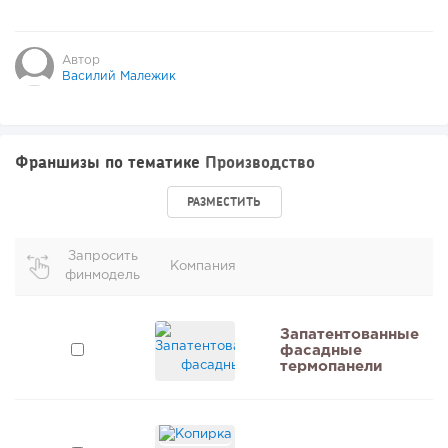
Автор
Василий Малежик
Франшизы по тематике
Производство
РАЗМЕСТИТЬ
Запросить
Компания
финмодель
и
Запатентованные
фасадные
термопанели