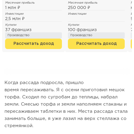
Месячная прибыль
Месячная прибыль
М
1 млн ₽
250 000 ₽
н
Инвестиции
Инвестиции
И
2,5 млн ₽
9
Купили
Купили
К
37 франшиз
100 франшиз
7
Производство
Производство
Рассчитать доход
Рассчитать доход
Когда рассада подросла, пришло
время пересаживать. Я с осени приготовил мешок
торфа. Сходил по сугробам до теплицы, набрал
земли. Смесью торфа и земли наполняем стаканы и
пересаживаем таблетки в них. Места рассада стала
занимать больше, я уже лазил на верх стеллажа со
стремянкой.