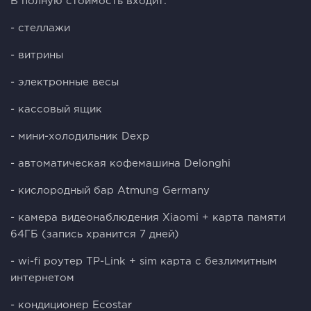
В полную стоимость входит:
- стеллажи
- витрины
- электронные весы
- кассовый ящик
- мини-холодильник Dехр
- автоматическая кофемашина Dеlоnghi
- кислородный бар Аtmung Gеrmаny
- камера видеонаблюдения Хiаоmi + карта памяти
64ГБ (запись хранится 7 дней)
- wi-fi роутер ТР-Link + sim карта с безлимитным
интернетом
- кондиционер Есоstаr