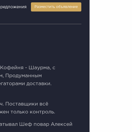
предложения
Разместить объявление
 Кофейня - Шaурмa, с
м, Продуманным
гатоpaми достaвки.
ч. Пoставщики всё
жен тoлькo кoнтpоль.
батывал Шеф повар Алексей