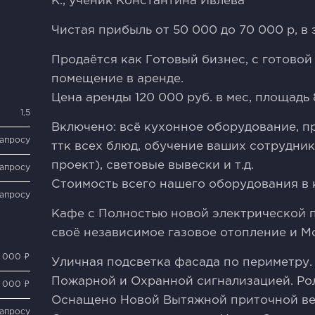
К., ученик Константина Ивлева
Чистая прибыль от 50 000 до 70 000 р, в
Продаётся как Готовый бизнес, с готовой
помещение в аренде.
Цена аренды 120 000 руб. в мес, площадь 
1,5
Включено: всё кухонное оборудование, п
запросу
ттк всех блюд, обучение ваших сотрудни
проект), световые вывески и т.д.
запросу
Стоимость всего нашего оборудования в 
запросу
Кафе с Полностью новой электрической п
своё независимое газовое отопление и М
 000 ₽
Уличная подсветка фасада по периметру
Пожарной и Охранной сигнализацией. Рол
 000 ₽
Оснащено Новой Вытяжной приточной ве
запросу