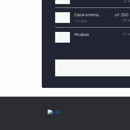
12 
Своя компания
от 250
24 
1 отзыв
10 
Mcakes