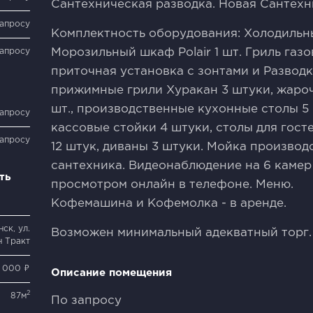
Сантехническая разводка. Новая Сантехни
запросу
Комплектность оборудования: Холодильный
запросу
Морозильный шкаф Роlаir 1 шт. Гриль газ
приточная установка с зонтами и Развод
прижимные грили Хуракан 3 штуки, жароч
шт., производственные кухонные столы 5 
запросу
кассовые стойки 4 штуки, столы для госте
запросу
12 штук, диваны 3 штуки. Мойка производ
сантехника. Видеонаблюдение на 6 камер
ть
просмотром онлайн в телефоне. Меню.
Кофемашина и Кофемолка - в аренде.
ск, ул.
Возможен минимальный адекватный торг.
н Тракт
0 000 ₽
Описание помещения
2
87м
По запросу