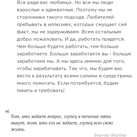
Все ради вас любимых. Но все мы люди
взрослые и адекватные. Поэтому мы не
145
8
1
сторонники такого подхода. Любителей
пребывать в иллюзиях, которых смущает сей
Франшиза кафе: рейтинг лучших франшиз общепита для
факт, мы не задерживаем. Всем остальным
открытия заведения
добро пожаловать. И да, работать придется.
Чем больше будете работать, тем больше
заработаете. Больше заработаете вы - больше
заработаем мы. А мы здесь именно для того,
чтобы зарабатывать. Так что, мы будем вас
вести к результату всеми силами и средствами,
много помогать. Если потребуется, будем
пинать и требовать!
Тот, кто задает вопрос, глупец в течение пяти
130
8
1
минут, тот, кто его не задает, глупец всю свою
жизнь.
Coffee Way приступил к масштабированию собственной
модели производства...
Бернар Вербер