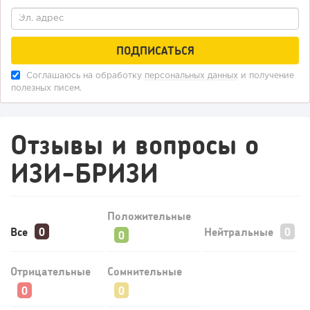
191
12
2
«Прибыль 20 млн в год, а я ездил на метро»: куда в
интернет-магазине...
Соглашаюсь на обработку
персональных данных
и получение
полезных писем.
Отзывы и вопросы о
ИЗИ-БРИЗИ
Положительные
Все
Нейтральные
138
9
1
Отрицательные
Сомнительные
Конференции августа 2026: лучшие мероприятия месяца
для бизнеса,...