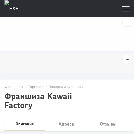
Франшизы
→
Торговля
→
Подарки и сувениры
Франшиза Kawaii
Factory
Адреса
Отзывы
Описание