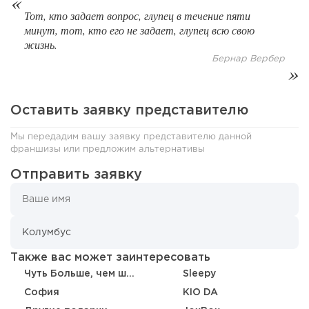
Тот, кто задает вопрос, глупец в течение пяти
минут, тот, кто его не задает, глупец всю свою
жизнь.
Бернар Вербер
Оставить заявку представителю
Мы передадим вашу заявку представителю данной
франшизы или предложим альтернативы
Отправить заявку
148
11
2
«Прибыль 20 млн в год, а я ездил на метро»: куда в
интернет-магазине...
Также вас может заинтересовать
Чуть Больше, чем шарики
Sleepy
София
KIO DA