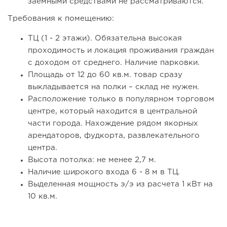
заемными средствами не рассматриваются.
Требования к помещению:
75
0
0
ТЦ (1 - 2 этажи). Обязательна высокая
От стартапа за 30 тысяч рублей до бизнеса стоимостью
проходимость и локация проживания граждан
миллиарды:...
с доходом от среднего. Наличие парковки.
Площадь от 12 до 60 кв.м. товар сразу
выкладывается на полки – склад не нужен.
Расположение только в популярном торговом
центре, который находится в центральной
части города. Нахождение рядом якорных
арендаторов, фудкорта, развлекательного
центра.
Высота потолка: не менее 2,7 м.
Наличие широкого входа 6 - 8 м в ТЦ.
Выделенная мощность э/э из расчета 1 кВт на
128
9
2
10 кв.м.
Отзыв SSL-сертификатов у банков: как это влияет на
российский...