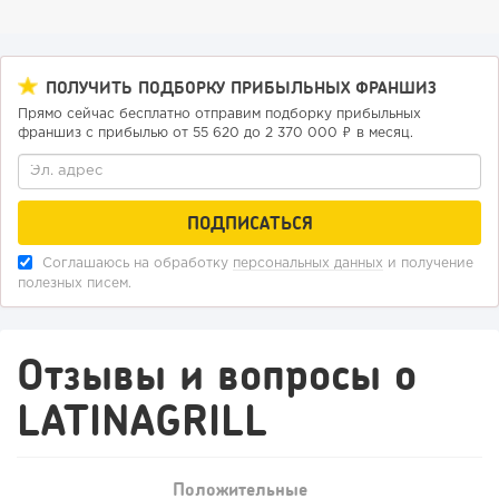
122
0
0
ПОЛУЧИТЬ ПОДБОРКУ ПРИБЫЛЬНЫХ ФРАНШИЗ
Прямо сейчас бесплатно отправим подборку прибыльных
От стартапа за 30 тысяч рублей до бизнеса стоимостью
франшиз с прибылью от 55 620 до 2 370 000 ₽ в месяц.
миллиарды:...
Соглашаюсь на обработку
персональных данных
и получение
полезных писем.
Отзывы и вопросы о
LATINAGRILL
181
12
2
Отзыв SSL-сертификатов у банков: как это влияет на
Положительные