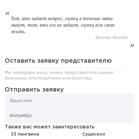
Сколько приносит маленькая кофейня в Екатеринбурге в
2026 году:...
Тот, кто задает вопрос, глупец в течение пяти
минут, тот, кто его не задает, глупец всю свою
жизнь.
Бернар Вербер
Оставить заявку представителю
Мы передадим вашу заявку представителю данной
франшизы или предложим альтернативы
Отправить заявку
129
8
1
Франшиза кафе: рейтинг лучших франшиз общепита для
открытия заведения
Также вас может заинтересовать
33 пингвина
Сушиселл