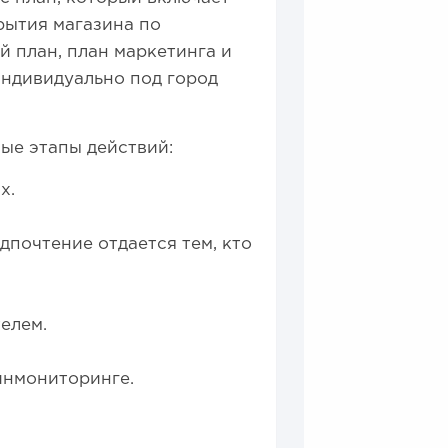
рытия магазина по
 план, план маркетинга и
индивидуально под город
ные этапы действий:
х.
дпочтение отдается тем, кто
елем.
инмониторинге.