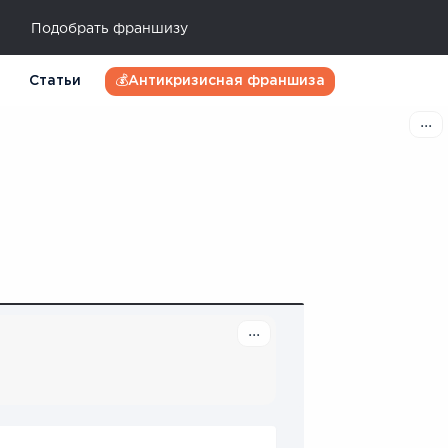
Подобрать франшизу
Статьи
💰Антикризисная франшиза