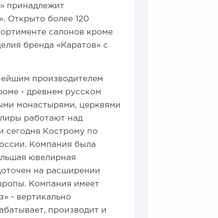
и» принадлежит
. Открыто более 120
ссортименте салонов кроме
делия бренда «Каратов» с
нейшим производителем
роме - древнем русском
выми монастырями, церквями
лиры работают над
и сегодня Кострому по
оссии. Компания была
большая ювелирная
доточен на расширении
Европы. Компания имеет
з» - вертикально
абатывает, производит и