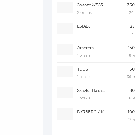
Золотой/585
350
2 отзыва
24
LeDiLe
25
3
Amorem
150
1 отзыв
8 
TOUS
150
1 отзыв
36 
Skazka Натальи Романовой
80
1 отзыв
6 
DYRBERG / KERN
100
12 