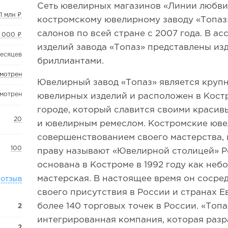
Сеть ювелирных магазинов «Линии любв
1 млн ₽
костромскому ювелирному заводу «Топаз»
салонов по всей стране с 2007 года. В а
 000 ₽
изделий завода «Топаз» представлены из
месяцев
бриллиантами.
смотрен
Ювелирный завод «Топаз» является круп
смотрен
ювелирных изделий и расположен в Кост
городе, который славится своими краси
20
и ювелирным ремеслом. Костромские юве
совершенствованием своего мастерства, 
100
праву называют «Ювелирной столицей» Р
основана в Костроме в 1992 году как не
мастерская. В настоящее время он сосре
 отзыв
своего присутствия в России и странах 
более 140 торговых точек в России. «Топа
2
интегрированная компания, которая разр
2