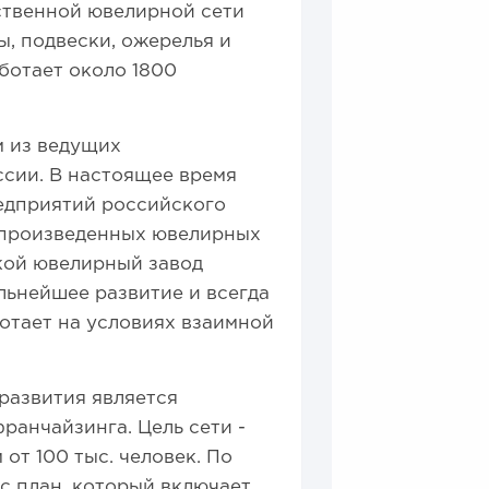
ственной ювелирной сети
ы, подвески, ожерелья и
ботает около 1800
м из ведущих
ссии. В настоящее время
редприятий российского
 произведенных ювелирных
кой ювелирный завод
льнейшее развитие и всегда
отает на условиях взаимной
развития является
анчайзинга. Цель сети -
от 100 тыс. человек. По
с план, который включает