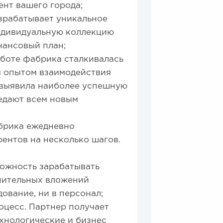
ент вашего города;
зрабатывает уникальное
ндивидуальную коллекцию
нансовый план;
аботе фабрика сталкивалась
ым опытом взаимодействия
 выявила наиболее успешную
едают всем новым
брика ежедневно
рентов на несколько шагов.
можность зарабатывать
лнительных вложений
дование, ни в персонал;
цесс. Партнер получает
хнологические и бизнес