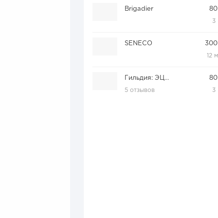
Brigadier
80
3
SENECO
300
12 
Гильдия: ЭЦП, печати, штампы
80
5 отзывов
3