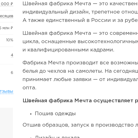
Швейная фабрика Мечта — это качествен
 000 ₽
индивидуальный дизайн, трепетное отнош
месяцев
А также единственный в России и за руб
,5 млн ₽
Швейная фабрика Мечта — это современ
10%
цикла, оснащенные высокотехнологичны
и квалифицированными кадрами.
4
Фабрика Мечта производит все возможны
белья до чехлов на самолеты. На сегодн
6
принимает любые заявки — от индивидуа
опта.
тзывы
Швейная фабрика Мечта осуществляет ра
Пошив одежды
Отшив образцов, запуск в производство