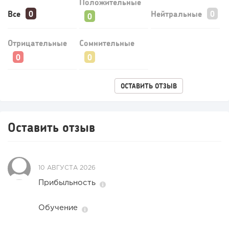
Положительные
Все
Нейтральные
Отрицательные
Сомнительные
ОСТАВИТЬ ОТЗЫВ
209
16
3
«Прибыль 20 млн в год, а я ездил на метро»: куда в
интернет-магазине...
Оставить отзыв
10 АВГУСТА 2026
Прибыльность
Обучение