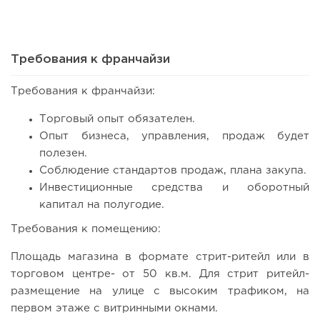
Почему продают прибыльный бизнес и что скрывают
продавцы готового...
Требования к франчайзи
Требования к франчайзи:
Торговый опыт обязателен.
Опыт бизнеса, управления, продаж будет
полезен.
Соблюдение стандартов продаж, плана закупа.
Инвестиционные средства и оборотный
капитал на полугодие.
133
10
2
Требования к помещению:
Сколько приносит маленькая кофейня в Екатеринбурге в
Площадь магазина в формате стрит-ритейл или в
2026 году:...
торговом центре- от 50 кв.м. Для стрит ритейл-
размещение на улице с высоким трафиком, на
первом этаже с витринными окнами.