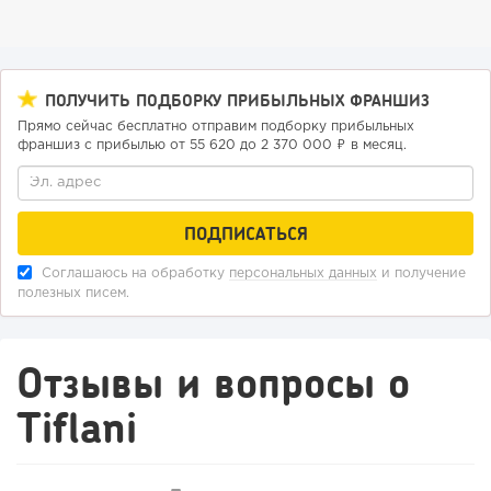
От стартапа за 30 тысяч рублей до бизнеса стоимостью
миллиарды:...
ПОЛУЧИТЬ ПОДБОРКУ ПРИБЫЛЬНЫХ ФРАНШИЗ
Прямо сейчас бесплатно отправим подборку прибыльных
франшиз с прибылью от 55 620 до 2 370 000 ₽ в месяц.
Соглашаюсь на обработку
персональных данных
и получение
полезных писем.
247
18
3
Отзывы и вопросы о
Отзыв SSL-сертификатов у банков: как это влияет на
российский...
Tiflani