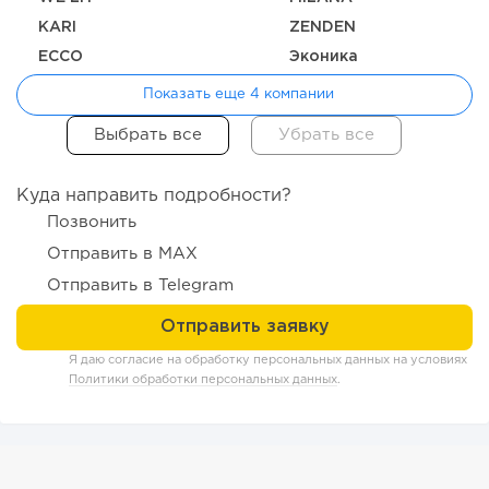
KARI
ZENDEN
ECCO
Эконика
165
12
2
Показать еще 4 компании
Coffee Way приступил к масштабированию собственной
модели производства...
Куда направить подробности?
Позвонить
Отправить в MAX
Отправить в Telegram
Я даю согласие на обработку персональных данных на условиях
Политики обработки персональных данных
.
166
12
2