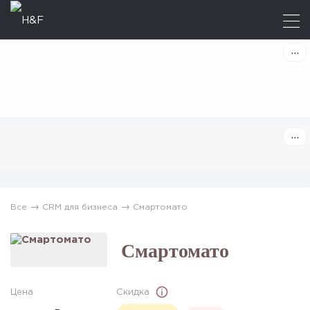
→
→
Все
CRM для бизнеса
Смартомато
Смартомато
Цена
Скидка