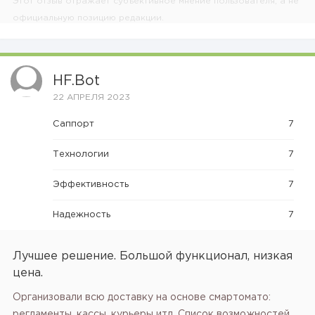
Этот отзыв отражает субъективное мнение пользователя, а не
официальную позицию редакции.
HF.bot
22 АПРЕЛЯ 2023
Саппорт
7
Технологии
7
Эффективность
7
Надежность
7
Лучшее решение. Большой функционал, низкая
цена.
Организовали всю доставку на основе смартомато:
регламенты, кассы, курьеры итд. Список возможностей