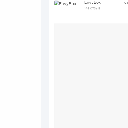
EnvyBox
о
141 отзыв