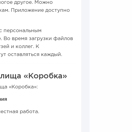
ногое другое.
Можно
кам.
Приложение доступно
с персональным
е.
Во время загрузки файлов
зей и коллег.
К
т оставляться каждый.
илища «Коробка»
ща «Коробка»:
ния
естная работа.