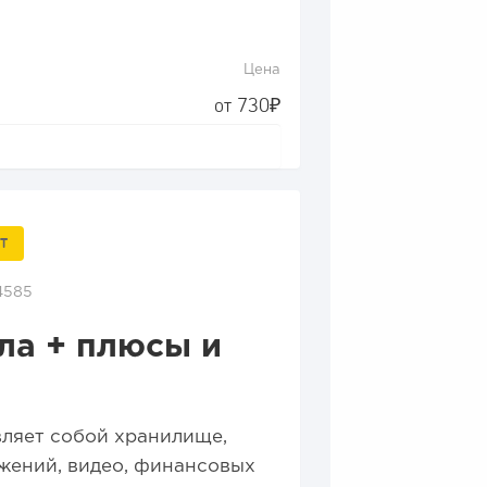
Цена
от 730₽
Т
4585
ла + плюсы и
ляет собой хранилище,
жений, видео, финансовых