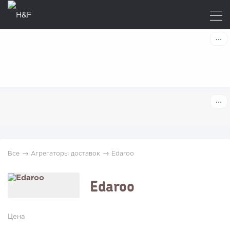
→
→
Все
Агрегаторы доставок
Edaroo
Edaroo
Цена