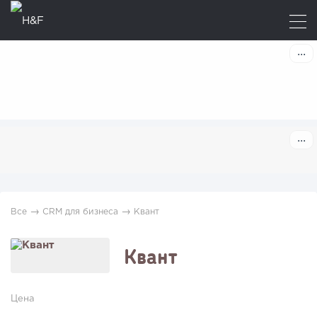
→
→
Все
CRM для бизнеса
Квант
Квант
Цена