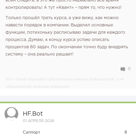
всем следить, а это же просто нереально всё время
контролировать! А тут «Квант» – прям то, что нужно!
Только прошёл треть курса, а уже вижу, как можно
навести порядок в компании. Выделил основные
функции, потихоньку расписываю задачи для каждого
процесса. Думаю, к концу курса успею описать
процентов 80 задач. По окончании точно буду внедрять
систему – она реально решает!
0
Этот отзыв отражает субъективное мнение пользователя, а не
официальную позицию редакции.
HF.bot
01 АПРЕЛЯ 2026
Саппорт
8