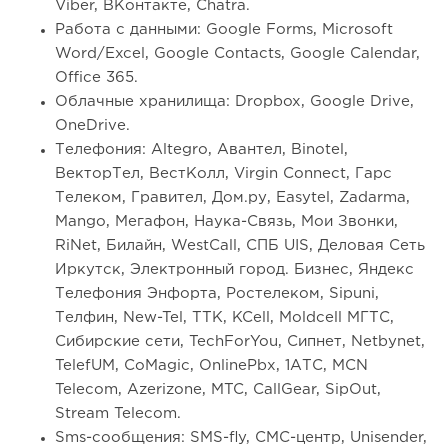
Viber, ВКонтакте, Chatra.
Работа с данными: Google Forms, Microsoft
Word/Excel, Google Contacts, Google Calendar,
Office 365.
Облачные хранилища: Dropbox, Google Drive,
OneDrive.
Телефония: Altegro, Авантел, Binotel,
ВекторТел, ВестКолл, Virgin Connect, Гарс
Телеком, Гравител, Дом.ру, Easytel, Zadarma,
Mango, Мегафон, Наука-Связь, Мои Звонки,
RiNet, Билайн, WestCall, СПБ UIS, Деловая Сеть
Иркутск, Электронный город. Бизнес, Яндекс
Телефония Энфорта, Ростелеком, Sipuni,
Телфин, New-Tel, ТТК, KCell, Moldcell МГТС,
Сибирские сети, TechForYou, Сипнет, Netbynet,
TelefUM, CoMagic, OnlinePbx, 1АТС, MCN
Telecom, Azerizone, MTC, CallGear, SipOut,
Stream Telecom.
Sms-сообщения: SMS-fly, СМС-центр, Unisender,