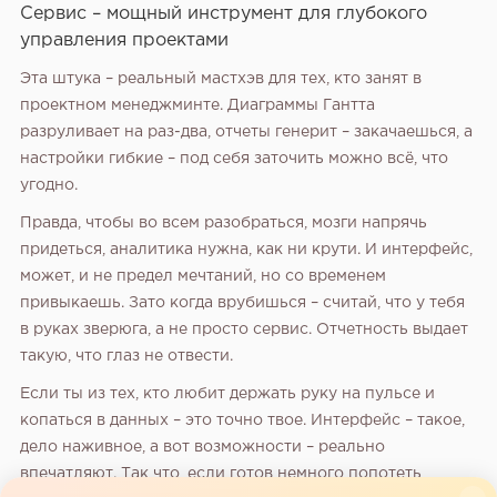
Сервис – мощный инструмент для глубокого
управления проектами
Эта штука – реальный мастхэв для тех‚ кто занят в
проектном менеджминте. Диаграммы Гантта
разруливает на раз-два‚ отчеты генерит – закачаешься‚ а
настройки гибкие – под себя заточить можно всё‚ что
угодно.
Правда‚ чтобы во всем разобраться‚ мозги напрячь
придеться‚ аналитика нужна‚ как ни крути. И интерфейс‚
может‚ и не предел мечтаний‚ но со временем
привыкаешь. Зато когда врубишься – считай‚ что у тебя
в руках зверюга‚ а не просто сервис. Отчетность выдает
такую‚ что глаз не отвести.
Если ты из тех‚ кто любит держать руку на пульсе и
копаться в данных – это точно твое. Интерфейс – такое‚
дело наживное‚ а вот возможности – реально
впечатляют. Так что‚ если готов немного попотеть‚