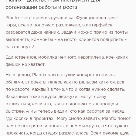
Planfix – действенный инструмент для
организации работы и роста
Planfix – это прям выручалочка! Функционала там –
горы‚ все по полочкам разложено‚ в интерфейсе
разберется даже чайник. Задачи можно прямо из почты
выполнять‚ комменты – на месте‚ клиентов подцепить –
раз плюнуть!
Единственное‚ мобилка немного недопилена‚ кое-каких
фишек не хватает.
Но в целом‚ Planfix нам в студии конкретно жизнь
облегчил‚ проекты теперь как по рельсам катятся‚ все
по красоте. Каждый в теме‚ что и когда нужно сделать.
Заказчики тоже в курсе движухи ‚ могут сразу
отписаться‚ если что‚ так что коннект стал проще и
быстрее. А мы теперь видим‚ кто как работал за месяц‚
где косяки в проектах.
Могу смело заявить‚ Planfix помог
нам не потерятся и понять‚ в чем мы круты‚ а что нужно
прокачать‚ когда студия разрасталась. Всем рекомендую