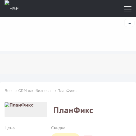
→
→
Все
CRM для бизнеса
ПланФикс
ПланФикс
Цена
Скидка