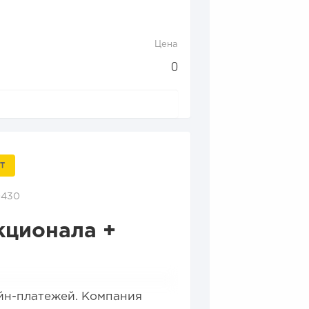
Цена
0
Т
0430
кционала +
йн-платежей. Компания