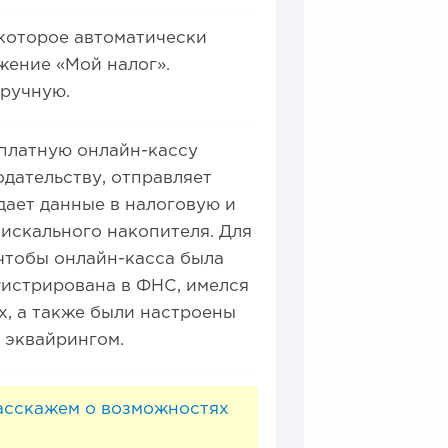
 которое автоматически
жение «Мой налог».
вручную.
сплатную онлайн-кассу
одательству, отправляет
дает данные в налоговую и
фискального накопителя. Для
чтобы онлайн-касса была
гистрирована в ФНС, имелся
, а также были настроены
 эквайрингом.
расскажем о возможностях