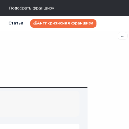
Подобрать франшизу
Статьи
💰Антикризисная франшиза