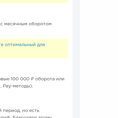
 с месячным оборотом
те оптимальный для
рвые 100 000 ₽ оборота или
, Pay-методы).
 период, но есть
ариф. Благодаря этому