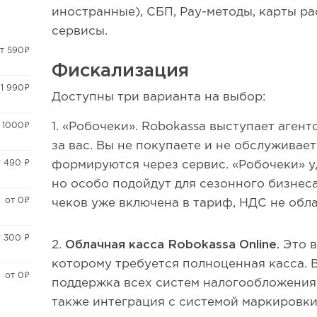
иностранные), СБП, Pay-методы, карты ра
сервисы.
т 590₽
Фискализация
 1 990₽
Доступны три варианта на выбор:
 1000₽
1. «Робочеки». Robokassa выступает аген
за вас. Вы не покупаете и не обслуживает
т 490 ₽
формируются через сервис. «Робочеки» у
но особо подойдут для сезонного бизнеса
от 0₽
чеков уже включена в тариф, НДС не обл
 300 ₽
2.
Облачная касса Robokassa Online.
Это в
которому требуется полноценная касса. В
от 0₽
поддержка всех систем налогообложения 
также интеграция с системой маркировк