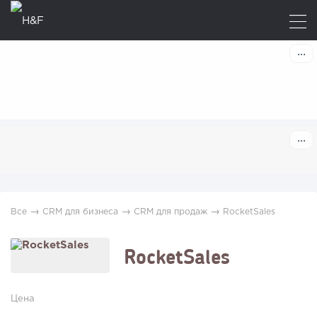
→
→
→
Все
CRM для бизнеса
CRM для продаж
RocketSales
RocketSales
Цена