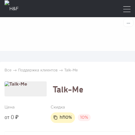
→
→
Все
Поддержка клиентов
Talk-Me
Talk-Me
Цена
Скидка
от 0 ₽
hf10%
10%