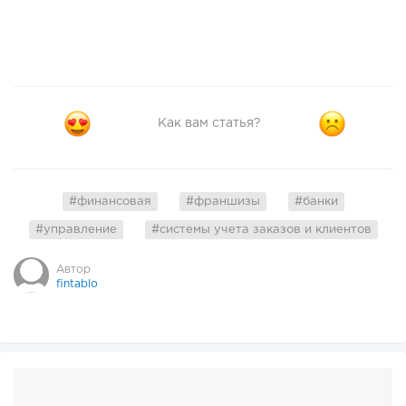
Как вам статья?
#финансовая
#франшизы
#банки
#управление
#системы учета заказов и клиентов
Автор
fintablo