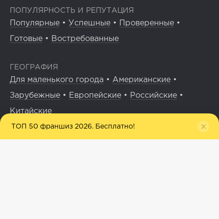
ПОПУЛЯРНОСТЬ И РЕПУТАЦИЯ
Популярные
•
Успешные
•
Проверенные
•
Готовые
•
Востребованные
ГЕОГРАФИЯ
Для маленького города
•
Американские
•
Зарубежные
•
Европейские
•
Российские
•
Китайские
ТОП 50 франшиз 2026. Бесплатно!
ДРУГОЕ
Новые
•
Интересные
•
Перспективные
•
Рабочие
•
Актуальные
•
Быстрые
•
Доступные
•
Для малого бизнеса
© 2026
Пользовательское соглашение сайта