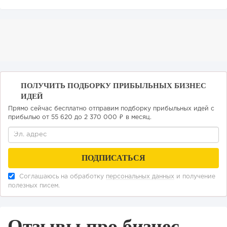
93
0
0
ПОЛУЧИТЬ ПОДБОРКУ ПРИБЫЛЬНЫХ БИЗНЕС
Франшиза кафе: рейтинг лучших франшиз общепита для
ИДЕЙ
открытия заведения
Прямо сейчас бесплатно отправим подборку прибыльных идей с
прибылью от 55 620 до 2 370 000 ₽ в месяц.
Соглашаюсь на обработку
персональных данных
и получение
полезных писем.
Отзывы про бизнес