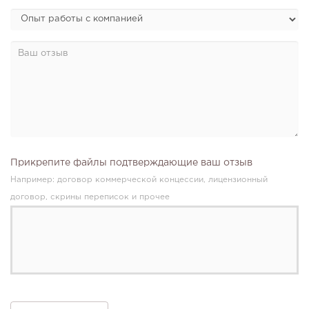
141
9
2
Прикрепите файлы подтверждающие ваш отзыв
Например: договор коммерческой концессии, лицензионный
Отзыв SSL-сертификатов у банков: как это влияет на
договор, скрины переписок и прочее
российский...