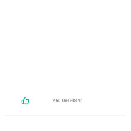
38
0
0
Сколько приносит маленькая кофейня в Екатеринбурге в
2026 году:...
Как вам идея?