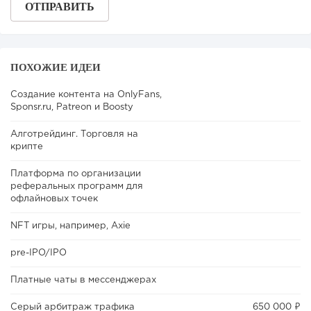
ПОХОЖИЕ ИДЕИ
155
11
2
Создание контента на OnlyFans,
Sponsr.ru, Patreon и Boosty
«Прибыль 20 млн в год, а я ездил на метро»: куда в
интернет-магазине...
Алготрейдинг. Торговля на
крипте
Платформа по организации
реферальных программ для
офлайновых точек
NFT игры, например, Axie
pre-IPO/IPO
Платные чаты в мессенджерах
Серый арбитраж трафика
650 000 ₽
104
0
0