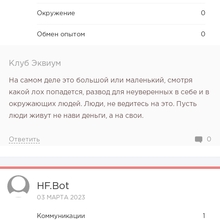
Окружение
0
Обмен опытом
0
130
0
0
Клуб Эквиум
От стартапа за 30 тысяч рублей до бизнеса стоимостью
миллиарды:...
На самом деле это большой или маленький, смотря
какой лох попадется, развод для неуверенных в себе и в
окружающих людей. Люди, не ведитесь на это. Пусть
люди живут не нави деньги, а на свои.
Ответить
0
HF.bot
03 МАРТА 2023
199
12
2
Коммуникации
1