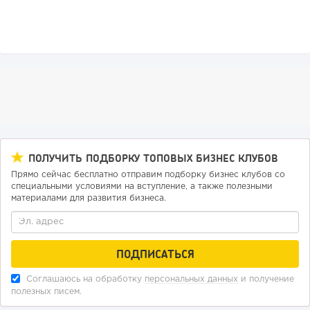
компании GeekBrains
Сколько приносит маленькая кофейня в Екатеринбурге в
2026 году:...
Эдуард Остроброд
Эксперт в области развития бизнеса,
ПОЛУЧИТЬ ПОДБОРКУ ТОПОВЫХ БИЗНЕС КЛУБОВ
внедрения инновационных технологий,
Прямо сейчас бесплатно отправим подборку бизнес клубов со
маркетингового продвижения, создания и
специальными условиями на вступление, а также полезными
развития стартапов. Более 10 лет занимается
материалами для развития бизнеса.
развитием сети SELA
139
8
1
Франшиза кафе: рейтинг лучших франшиз общепита для
открытия заведения
Соглашаюсь на обработку
персональных данных
и получение
полезных писем.