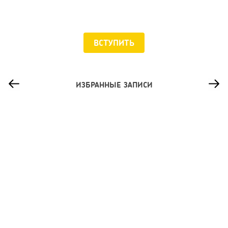
ВСТУПИТЬ
Оскар Хартманн
ИЗБРАННЫЕ ЗАПИСИ
Входит в советы директоров Альфа Банк,
Московская Биржа, MOEX и ГК Самолет
Егор Евланников
Co-founder сети креативных пространств
SOULFULLOFT — Руководитель проекта по
93
созданию сообщества «Digital masters» в
0
0