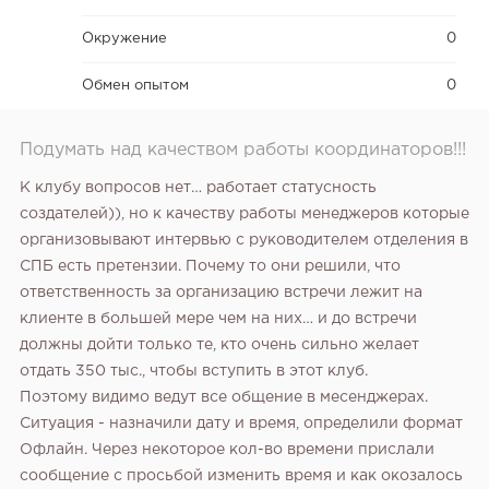
Отзыв SSL-сертификатов у банков: как это влияет на
российский...
Окружение
0
Обмен опытом
0
Подумать над качеством работы координаторов!!!
К клубу вопросов нет… работает статусность
создателей)), но к качеству работы менеджеров которые
организовывают интервью с руководителем отделения в
СПБ есть претензии. Почему то они решили, что
ответственность за организацию встречи лежит на
клиенте в большей мере чем на них… и до встречи
187
12
2
должны дойти только те, кто очень сильно желает
отдать 350 тыс., чтобы вступить в этот клуб.
«Прибыль 20 млн в год, а я ездил на метро»: куда в
Поэтому видимо ведут все общение в месенджерах.
интернет-магазине...
Ситуация - назначили дату и время, определили формат
Офлайн. Через некоторое кол-во времени прислали
сообщение с просьбой изменить время и как окозалось