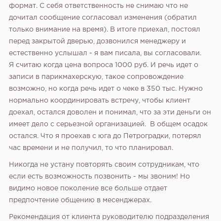
формат. С себя ответственность не снимаю что не
дочитал сообщение согласовал изменения (обратил
только внимание на время). В итоге приехал, постоял
перед закрытой дверью, дозвонился менеджеру и
естественно услышал - я вам писала, вы согласовали.
Я считаю когда цена вопроса 1000 руб. И речь идет о
записи в парикмахерскую, такое сопровождение
возможно, но когда речь идет о чеке в 350 тыс. Нужно
135
9
1
нормально координировать встречу, чтобы клиент
доехал, остался доволен и понимал, что за эти деньги он
Конференции августа 2026: лучшие мероприятия месяца
для бизнеса,...
имеет дело с серьезной организацией.
В общем осадок
остался. Что я проехав с юга до Петроградки, потерял
час времени и не получил, то что планировал.
Никогда не устану повторять своим сотрудникам, что
если есть возможность позвонить - мы звоним!
Но
видимо новое поколение все больше отдает
предпочтение общению в месенджерах.
Рекомендация от клиента руководителю подразделения