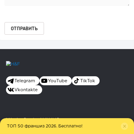
Telegram
YouTube
TikTok
Vkontakte
КАТАЛОГ ФРАНШИЗ
ТОП 50 франшиз 2026. Бесплатно!
H&F — независимое медиа о франшизах и