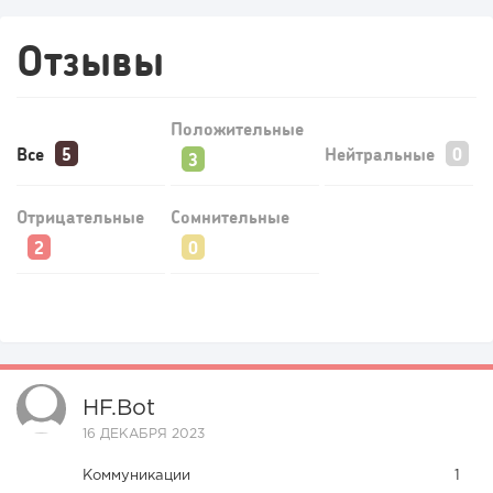
Отзывы
Положительные
Все
Нейтральные
Отрицательные
Сомнительные
126
8
1
Coffee Way приступил к масштабированию собственной
модели производства...
HF.bot
16 ДЕКАБРЯ 2023
Коммуникации
1