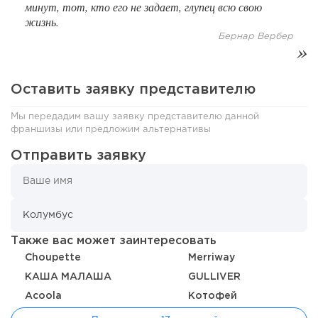
минут, тот, кто его не задает, глупец всю свою
жизнь.
От стартапа за 30 тысяч рублей до бизнеса стоимостью
миллиарды:...
Бернар Вербер
Оставить заявку представителю
Мы передадим вашу заявку представителю данной
франшизы или предложим альтернативы
Отправить заявку
153
9
2
Также вас может заинтересовать
Отзыв SSL-сертификатов у банков: как это влияет на
Choupette
Merriway
российский...
КАША МАЛАША
GULLIVER
Acoola
Котофей