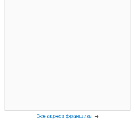
105
0
0
Франшиза кафе: рейтинг лучших франшиз общепита для
открытия заведения
Все адреса франшизы
→