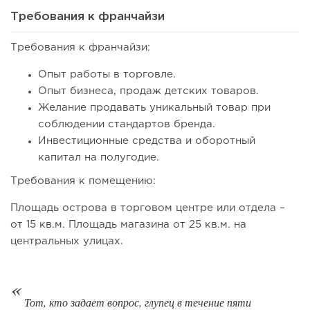
Требования к франчайзи
Требования к франчайзи:
109
0
0
Опыт работы в торговле.
Опыт бизнеса, продаж детских товаров.
Coffee Way приступил к масштабированию собственной
Желание продавать уникальный товар при
модели производства...
соблюдении стандартов бренда.
Инвестиционные средства и оборотный
капитал на полугодие.
Требования к помещению:
Площадь острова в торговом центре или отдела –
от 15 кв.м. Площадь магазина от 25 кв.м. на
центральных улицах.
Тот, кто задает вопрос, глупец в течение пяти
100
0
0