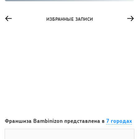
ИЗБРАННЫЕ ЗАПИСИ
46
0
0
Сколько приносит маленькая кофейня в Екатеринбурге в
Франшиза Bambinizon представлена в
7 городах
2026 году:...