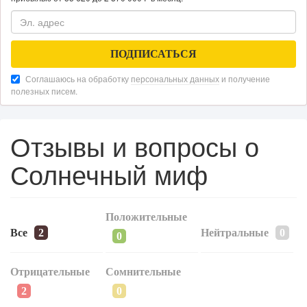
«Прибыль 20 млн в год, а я ездил на метро»: куда в интернет-
магазине...
Соглашаюсь на обработку
персональных данных
и получение
полезных писем.
Отзывы и вопросы о
Солнечный миф
110
0
0
Положительные
Все
Нейтральные
Конференции августа 2026: лучшие мероприятия месяца для
бизнеса,...
Отрицательные
Сомнительные