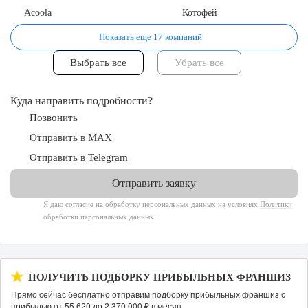
Acoola
Котофей
Показать еще 17 компаний
147
9
2
Отзыв SSL-сертификатов у банков: как это влияет на
Куда направить подробности?
российский...
Позвонить
Отправить в MAX
Отправить в Telegram
Я даю согласие на обработку персональных данных на условиях
Политики
обработки персональных данных
.
ПОЛУЧИТЬ ПОДБОРКУ ПРИБЫЛЬНЫХ ФРАНШИЗ
158
11
2
Прямо сейчас бесплатно отправим подборку прибыльных франшиз с
прибылью от 55 620 до 2 370 000 ₽ в месяц.