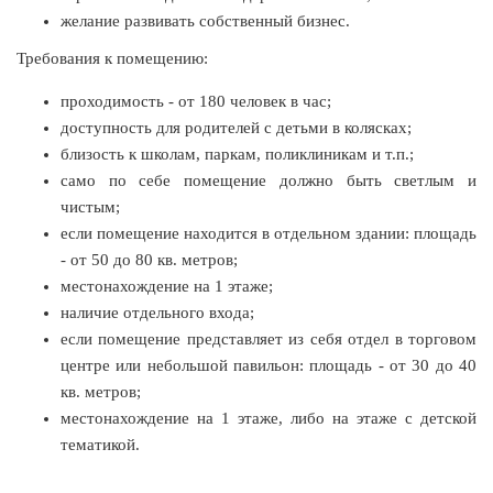
желание развивать собственный бизнес.
Франшиза кафе: рейтинг лучших франшиз общепита для
Требования к помещению:
открытия заведения
проходимость - от 180 человек в час;
доступность для родителей с детьми в колясках;
близость к школам, паркам, поликлиникам и т.п.;
само по себе помещение должно быть светлым и
чистым;
если помещение находится в отдельном здании: площадь
- от 50 до 80 кв. метров;
местонахождение на 1 этаже;
наличие отдельного входа;
если помещение представляет из себя отдел в торговом
106
0
0
центре или небольшой павильон: площадь - от 30 до 40
кв. метров;
Coffee Way приступил к масштабированию собственной
местонахождение на 1 этаже, либо на этаже с детской
модели производства...
тематикой.