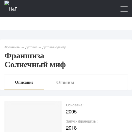
Франшизы
→
Детские
→
Детская одежда
Франшиза
Солнечный миф
Отзывы
Описание
Основана:
2005
Запуск франшизы:
2018