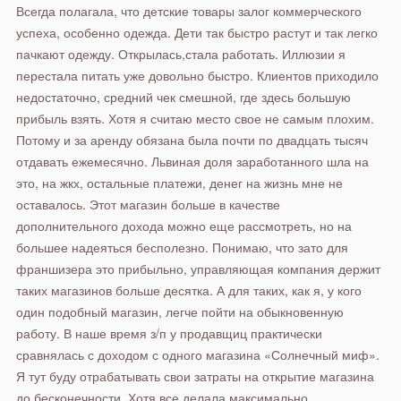
Всегда полагала, что детские товары залог коммерческого
успеха, особенно одежда. Дети так быстро растут и так легко
пачкают одежду. Открылась,стала работать. Иллюзии я
перестала питать уже довольно быстро. Клиентов приходило
недостаточно, средний чек смешной, где здесь большую
прибыль взять. Хотя я считаю место свое не самым плохим.
Потому и за аренду обязана была почти по двадцать тысяч
отдавать ежемесячно. Львиная доля заработанного шла на
это, на жкх, остальные платежи, денег на жизнь мне не
оставалось. Этот магазин больше в качестве
дополнительного дохода можно еще рассмотреть, но на
большее надеяться бесполезно. Понимаю, что зато для
франшизера это прибыльно, управляющая компания держит
таких магазинов больше десятка. А для таких, как я, у кого
один подобный магазин, легче пойти на обыкновенную
работу. В наше время з/п у продавщиц практически
сравнялась с доходом с одного магазина «Солнечный миф».
Я тут буду отрабатывать свои затраты на открытие магазина
до бесконечности. Хотя все делала максимально