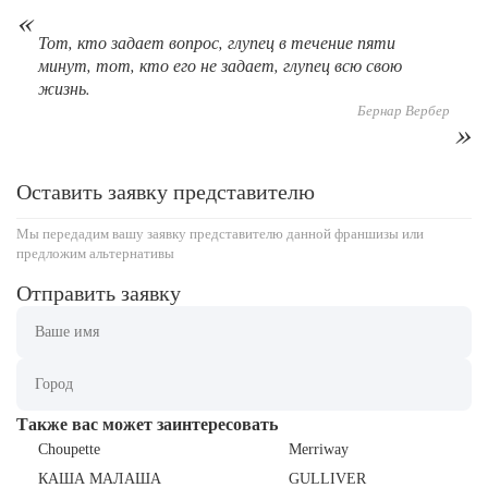
Тот, кто задает вопрос, глупец в течение пяти
минут, тот, кто его не задает, глупец всю свою
жизнь.
Бернар Вербер
Оставить заявку представителю
96
0
0
Мы передадим вашу заявку представителю данной франшизы или
предложим альтернативы
От стартапа за 30 тысяч рублей до бизнеса стоимостью
Отправить заявку
миллиарды:...
Также вас может заинтересовать
Choupette
Merriway
КАША МАЛАША
GULLIVER