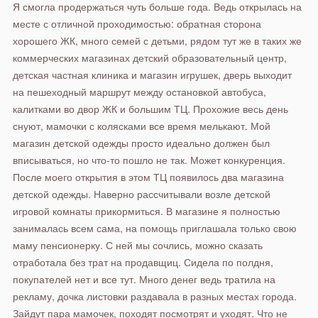
Я смогла продержаться чуть больше года. Ведь открылась на
месте с отличной проходимостью: обратная сторона
хорошего ЖК, много семей с детьми, рядом тут же в таких же
коммерческих магазинах детский образовательный центр,
детская частная клиника и магазин игрушек, дверь выходит
на пешеходный маршрут между остановкой автобуса,
калитками во двор ЖК и большим ТЦ. Прохожие весь день
снуют, мамочки с колясками все время мелькают. Мой
магазин детской одежды просто идеально должен был
вписываться, но что-то пошло не так. Может конкуренция.
После моего открытия в этом ТЦ появилось два магазина
детской одежды. Наверно рассчитывали возле детской
игровой комнаты прикормиться. В магазине я полностью
занималась всем сама, на помощь приглашала только свою
маму пенсионерку. С ней мы сочлись, можно сказать
отработала без трат на продавщиц. Сидела по полдня,
покупателей нет и все тут. Много денег ведь тратила на
рекламу, дочка листовки раздавала в разных местах города.
Зайдут пара мамочек, походят посмотрят и уходят. Что не