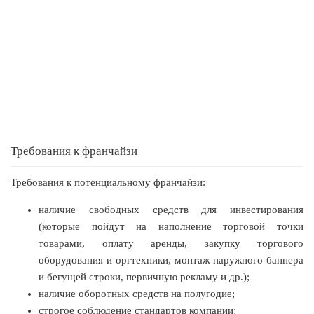
42
0
0
Сколько приносит маленькая кофейня в Екатеринбурге в 2026
году:...
Требования к франчайзи
Требования к потенциальному франчайзи:
наличие свободных средств для инвестирования
(которые пойдут на наполнение торговой точки
товарами, оплату аренды, закупку торгового
оборудования и оргтехники, монтаж наружного баннера
и бегущей строки, первичную рекламу и др.);
наличие оборотных средств на полугодие;
строгое соблюдение стандартов компании;
99
0
0