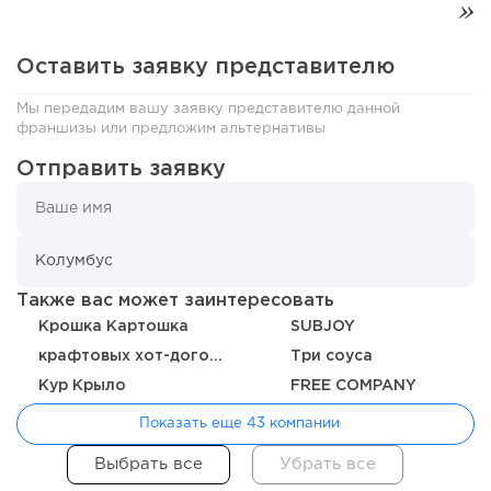
Оставить заявку представителю
198
12
2
Мы передадим вашу заявку представителю данной
франшизы или предложим альтернативы
Отзыв SSL-сертификатов у банков: как это влияет на
российский...
Отправить заявку
Также вас может заинтересовать
Крошка Картошка
SUBJOY
крафтовых хот-догов HotDogger
Три соуса
Кур Крыло
FREE COMPANY
Показать еще 43 компании
187
12
2