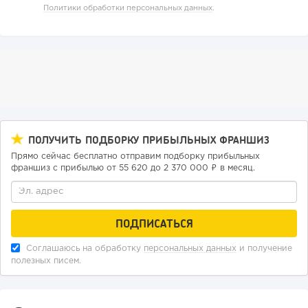
205
Политики обработки персональных данных
.
12
2
Отзыв SSL-сертификатов у банков: как это влияет на
российский...
ПОЛУЧИТЬ ПОДБОРКУ ПРИБЫЛЬНЫХ ФРАНШИЗ
Прямо сейчас бесплатно отправим подборку прибыльных
франшиз с прибылью от 55 620 до 2 370 000 ₽ в месяц.
191
12
2
Соглашаюсь на обработку
персональных данных
и получение
полезных писем.
«Прибыль 20 млн в год, а я ездил на метро»: куда в
интернет-магазине...