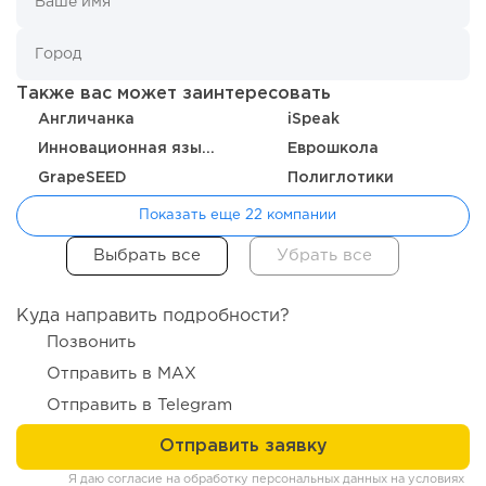
Также вас может заинтересовать
Англичанка
iSpeak
133
0
0
Инновационная языковая школа Capital School
Еврошкола
GrapeSEED
Полиглотики
От стартапа за 30 тысяч рублей до бизнеса стоимостью
миллиарды:...
Показать еще 22 компании
Куда направить подробности?
Позвонить
Отправить в MAX
Отправить в Telegram
Я даю согласие на обработку персональных данных на условиях