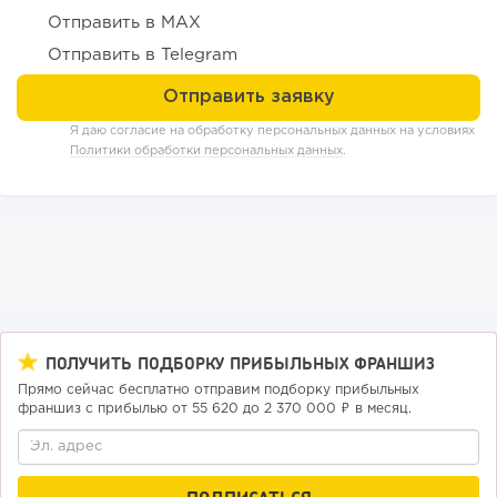
Отправить в MAX
194
14
2
Отправить в Telegram
«Прибыль 20 млн в год, а я ездил на метро»: куда в
интернет-магазине...
Я даю согласие на обработку персональных данных на условиях
Политики обработки персональных данных
.
ПОЛУЧИТЬ ПОДБОРКУ ПРИБЫЛЬНЫХ ФРАНШИЗ
Прямо сейчас бесплатно отправим подборку прибыльных
142
10
2
франшиз с прибылью от 55 620 до 2 370 000 ₽ в месяц.
Конференции августа 2026: лучшие мероприятия месяца
для бизнеса,...