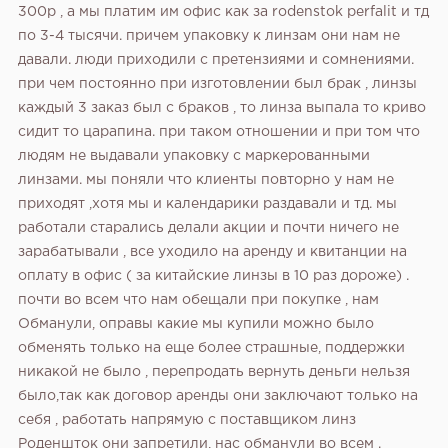
300р , а мы платим им офис как за rodenstok perfalit и тд
по 3-4 тысячи. причем упаковку к линзам они нам не
давали. люди приходили с претензиями и сомнениями.
при чем постоянно при изготовлении был брак , линзы
каждый 3 заказ был с браков , то линза выпала то криво
сидит то царапина. при таком отношении и при том что
людям не выдавали упаковку с маркерованными
линзами. мы поняли что клиенты повторно у нам не
приходят ,хотя мы и календарики раздавали и тд. мы
работали старались делали акции и почти ничего не
зарабатывали , все уходило на аренду и квитанции на
оплату в офис ( за китайские линзы в 10 раз дороже) .
почти во всем что нам обещали при покупке , нам
Обманули, оправы какие мы купили можно было
обменять только на еще более страшные, поддержки
никакой не было , перепродать вернуть деньги нельзя
было,так как договор аренды они заключают только на
себя , работать напрямую с поставщиком линз
Роденшток они запретили, нас обманули во всем .