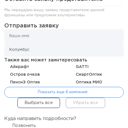
Мы передадим вашу заявку представителю данной
франшизы или предложим альтернативы
Отправить заявку
212
16
3
Отзыв SSL-сертификатов у банков: как это влияет на
российский...
Также вас может заинтересовать
Айкрафт
GATTI
Остров очков
СмартОптик
ПенснЭ Оптик
Оптика МИО
Показать еще 6 компаний
Куда направить подробности?
Позвонить