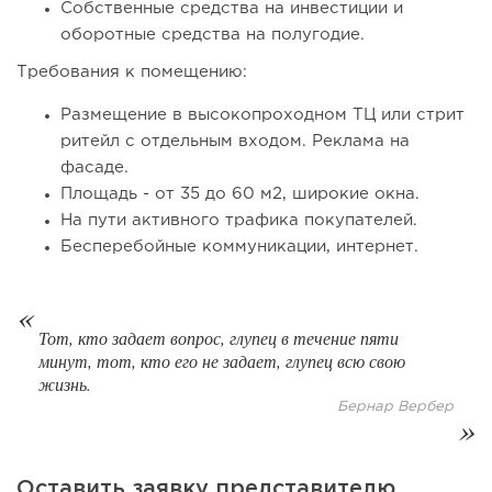
Собственные средства на инвестиции и
оборотные средства на полугодие.
Требования к помещению:
Размещение в высокопроходном ТЦ или стрит
ритейл с отдельным входом. Реклама на
фасаде.
Площадь - от 35 до 60 м2, широкие окна.
На пути активного трафика покупателей.
Бесперебойные коммуникации, интернет.
136
10
2
Тот, кто задает вопрос, глупец в течение пяти
От стартапа за 30 тысяч рублей до бизнеса стоимостью
минут, тот, кто его не задает, глупец всю свою
миллиарды:...
жизнь.
Бернар Вербер
Оставить заявку представителю