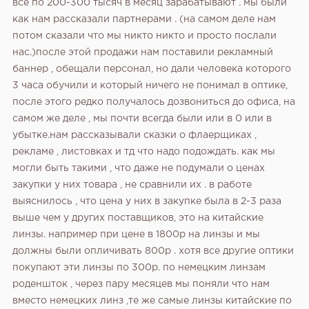
все по 200-300 тысяч в месяц зарабатывают . мы были
как нам рассказали партнерами . (на самом деле нам
потом сказали что мы никто никто и просто послали
нас.)после этой продажи нам поставили рекламный
баннер , обещали персонал, но дали человека которого
3 часа обучили и который ничего не понимал в оптике,
после этого редко получалось дозвониться до офиса, на
самом же деле , мы почти всегда были или в 0 или в
убытке.нам рассказывали сказки о флаерщиках ,
рекламе , листовках и тд что надо подождать. как мы
могли быть такими , что даже не подумали о ценах
закупки у них товара , не сравнили их . в работе
выяснилось , что цена у них в закупке была в 2-3 раза
выше чем у других поставщиков, это на китайские
линзы. например при цене в 1800р на линзы и мы
должны были опличивать 800р . хотя все другие оптики
покупают эти линзы по 300р. по немецким линзам
роденшток , через пару месяцев мы поняли что нам
вместо немецких линз ,те же самые линзы китайские по