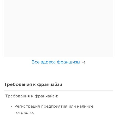
149
11
2
Франшиза кафе: рейтинг лучших франшиз общепита для
открытия заведения
Все адреса франшизы
→
Требования к франчайзи
Требования к франчайзи:
132
10
2
Регистрация предприятия или наличие
Coffee Way приступил к масштабированию собственной
готового.
модели производства...