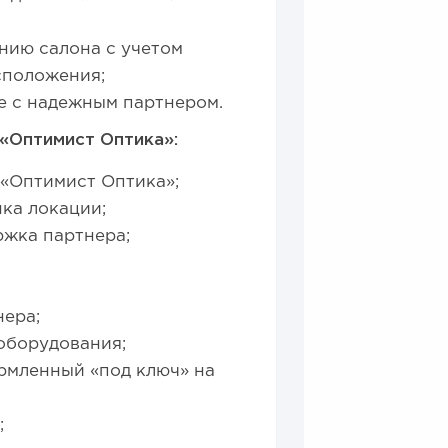
нию салона с учетом
сположения;
е с надежным партнером.
 «Оптимист Оптика»:
 «Оптимист Оптика»;
ка локации;
ржка партнера;
ера;
оборудования;
рмленный «под ключ» на
;