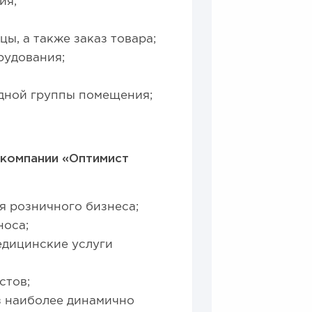
ия;
ы, а также заказ товара;
рудования;
дной группы помещения;
компании «Оптимист
я розничного бизнеса;
носа;
едицинские услуги
стов;
з наиболее динамично