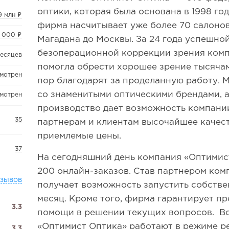
оптики, которая была основана в 1998 го
,9 млн ₽
фирма насчитывает уже более 70 салонов
 000 ₽
Магадана до Москвы. За 24 года успешно
безоперационной коррекции зрения ком
месяцев
помогла обрести хорошее зрение тысячам
смотрен
пор благодарят за проделанную работу. 
со знаменитыми оптическими брендами, 
смотрен
производство дает возможность компани
35
партнерам и клиентам высочайшее качес
приемлемые цены.
37
На сегодняшний день компания «Оптимис
200 онлайн-заказов. Став партнером ком
тзывов
получает возможность запустить собствен
месяц. Кроме того, фирма гарантирует п
3.3
помощи в решении текущих вопросов. В
«Оптимист Оптика» работают в режиме р
3.3