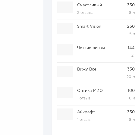
Счастливый взгляд
350
2 отзыва
8 
Smart Vision
250
5 
Четкие линзы
144
2
Вижу Все
350
20 
Оптика МИО
100
1 отзыв
6 
Айкрафт
350
1 отзыв
8 