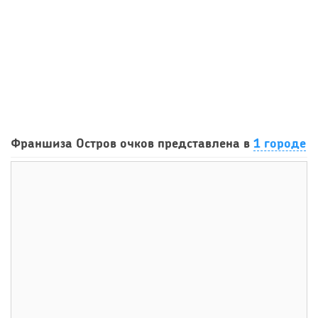
61
0
0
Франшиза кафе: рейтинг лучших франшиз общепита для
Франшиза Остров очков представлена в
1 городе
открытия заведения