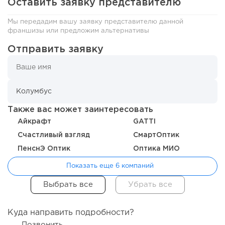
Оставить заявку представителю
Мы передадим вашу заявку представителю данной
франшизы или предложим альтернативы
Отправить заявку
136
9
2
«Прибыль 20 млн в год, а я ездил на метро»: куда в
интернет-магазине...
Также вас может заинтересовать
Айкрафт
GATTI
Счастливый взгляд
СмартОптик
ПенснЭ Оптик
Оптика МИО
Показать еще 6 компаний
Куда направить подробности?
Позвонить