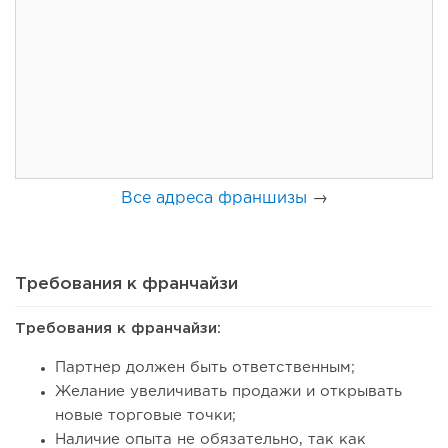
74
0
0
Coffee Way приступил к масштабированию собственной
модели производства...
Все адреса франшизы
→
Требования к франчайзи
Требования к франчайзи:
64
0
0
Партнер должен быть ответственным;
Желание увеличивать продажи и открывать
От стартапа за 30 тысяч рублей до бизнеса стоимостью
новые торговые точки;
миллиарды:...
Наличие опыта не обязательно, так как