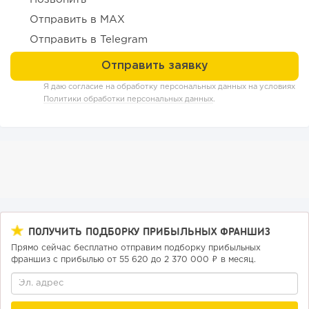
76
0
0
Отправить в MAX
Конференции августа 2026: лучшие мероприятия месяца
Отправить в Telegram
для бизнеса,...
Я даю согласие на обработку персональных данных на условиях
Политики обработки персональных данных
.
ПОЛУЧИТЬ ПОДБОРКУ ПРИБЫЛЬНЫХ ФРАНШИЗ
240
17
3
Прямо сейчас бесплатно отправим подборку прибыльных
франшиз с прибылью от 55 620 до 2 370 000 ₽ в месяц.
Прокат квадроциклов: инвестиции 2 млн рублей,
прибыль 300 тысяч...