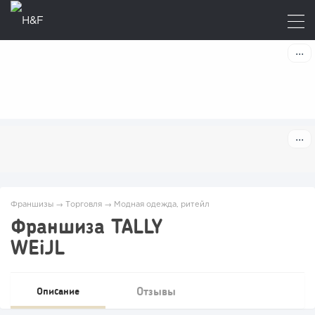
Франшизы
→
Торговля
→
Модная одежда, ритейл
Франшиза TALLY
WEiJL
Отзывы
Описание