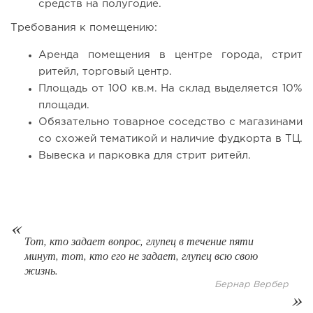
средств на полугодие.
Требования к помещению:
77
0
0
Аренда помещения в центре города, стрит
Coffee Way приступил к масштабированию собственной
ритейл, торговый центр.
модели производства...
Площадь от 100 кв.м. На склад выделяется 10%
площади.
Обязательно товарное соседство с магазинами
со схожей тематикой и наличие фудкорта в ТЦ.
Вывеска и парковка для стрит ритейл.
Тот, кто задает вопрос, глупец в течение пяти
минут, тот, кто его не задает, глупец всю свою
жизнь.
67
0
0
Бернар Вербер
От стартапа за 30 тысяч рублей до бизнеса стоимостью