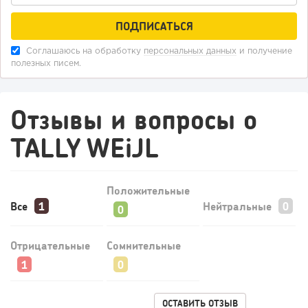
80
0
0
Соглашаюсь на обработку
персональных данных
и получение
Конференции августа 2026: лучшие мероприятия месяца
полезных писем.
для бизнеса,...
Отзывы и вопросы о
TALLY WEiJL
Положительные
Все
Нейтральные
Отрицательные
Сомнительные
242
17
3
Прокат квадроциклов: инвестиции 2 млн рублей,
прибыль 300 тысяч...
ОСТАВИТЬ ОТЗЫВ