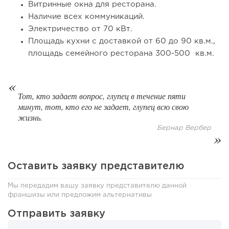
182
13
2
Витринные окна для ресторана.
Наличие всех коммуникаций.
Франшиза кафе: рейтинг лучших франшиз общепита для
Электричество от 70 кВт.
открытия заведения
Площадь кухни с доставкой от 60 до 90 кв.м.,
площадь семейного ресторана 300-500 кв.м.
Тот, кто задает вопрос, глупец в течение пяти
минут, тот, кто его не задает, глупец всю свою
жизнь.
Бернар Вербер
Оставить заявку представителю
165
12
2
Мы передадим вашу заявку представителю данной
Coffee Way приступил к масштабированию собственной
франшизы или предложим альтернативы
модели производства...
Отправить заявку