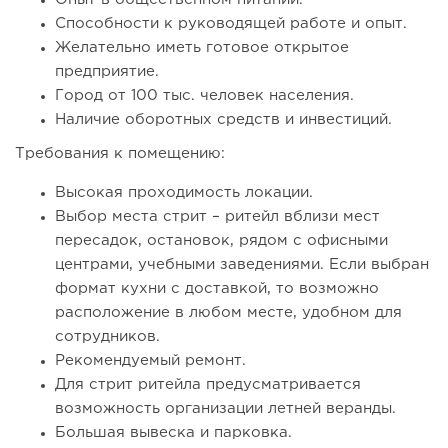
Способности к руководящей работе и опыт.
Желательно иметь готовое открытое
предприятие.
Город от 100 тыс. человек населения.
Наличие оборотных средств и инвестиций.
133
10
2
Требования к помещению:
Сколько приносит маленькая кофейня в Екатеринбурге в
2026 году:...
Высокая проходимость локации.
Выбор места стрит – ритейл вблизи мест
пересадок, остановок, рядом с офисными
центрами, учебными заведениями. Если выбран
формат кухни с доставкой, то возможно
расположение в любом месте, удобном для
сотрудников.
Рекомендуемый ремонт.
Для стрит ритейла предусматривается
возможность организации летней веранды.
Большая вывеска и парковка.