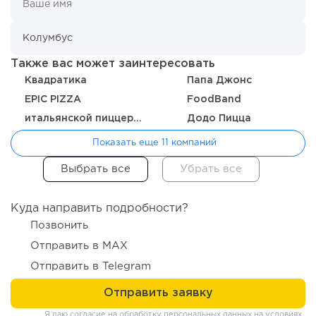
Также вас может заинтересовать
Квадратика
Папа Джонс
EPIC PIZZA
FoodBand
итальянской пиццерии Pizzamore
Додо Пицца
Показать еще 11 компаний
166
12
2
От стартапа за 30 тысяч рублей до бизнеса стоимостью
миллиарды:...
Куда направить подробности?
Позвонить
Отправить в MAX
Отправить в Telegram
Я даю согласие на обработку персональных данных на условиях