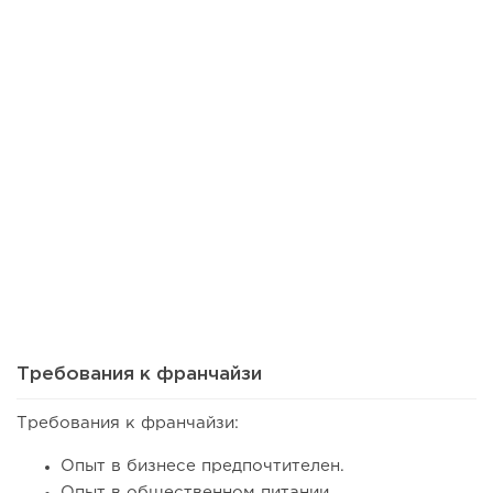
20
0
0
Почему продают прибыльный бизнес и что скрывают
продавцы готового...
Требования к франчайзи
Требования к франчайзи:
Опыт в бизнесе предпочтителен.
Опыт в общественном питании.