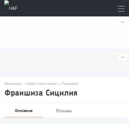
Франшизы
→
Кафе и рестораны
→
Пиццерии
Франшиза Сицилия
Отзывы
Описание