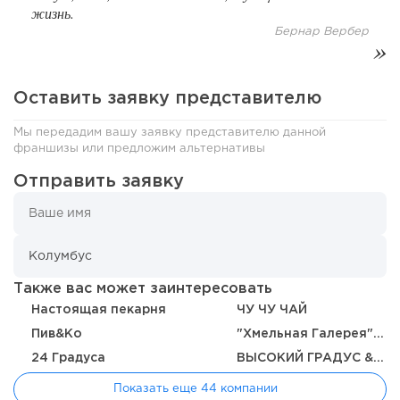
жизнь.
Бернар Вербер
Оставить заявку представителю
Мы передадим вашу заявку представителю данной
франшизы или предложим альтернативы
Отправить заявку
139
8
1
Франшиза кафе: рейтинг лучших франшиз общепита для
открытия заведения
Также вас может заинтересовать
Настоящая пекарня
ЧУ ЧУ ЧАЙ
Пив&Ко
"Хмельная Галерея" от ПК Канцлеръ
24 Градуса
ВЫСОКИЙ ГРАДУС & FOOD 24/7
Показать еще 44 компании