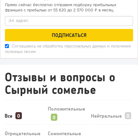
Прямо сейчас бесплатно отправим подборку прибыльных
От стартапа за 30 тысяч рублей до бизнеса стоимостью
франшиз с прибылью от 55 620 до 2 370 000 ₽ в месяц.
миллиарды:...
Соглашаюсь на обработку
персональных данных
и получение
полезных писем.
Отзывы и вопросы о
Сырный сомелье
199
12
2
Отзыв SSL-сертификатов у банков: как это влияет на
Положительные
российский...
Все
Нейтральные
Отрицательные
Сомнительные