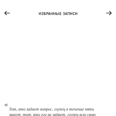
ИЗБРАННЫЕ ЗАПИСИ
93
0
0
Сколько приносит маленькая кофейня в Екатеринбурге в
2026 году:...
Тот, кто задает вопрос, глупец в течение пяти
минут, тот, кто его не задает, глупец всю свою