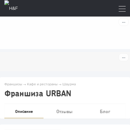
Франшизы
→
Кафе и рестораны
→
Шаурма
Франшиза URBAN
Отзывы
Блог
Описание