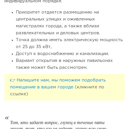
индивидуальном порядке.
Приоритет отдается размещению на
центральных улицах и оживленных
магистралях города, а также вблизи
развлекательных и деловых центров.
118
8
1
Точка должна иметь электрическую мощность
от 25 до 35 кВт,
Coffee Way приступил к масштабированию собственной
модели производства...
Доступ к водоснабжению и канализации.
Вариант открытия в наружных павильонах
также может быть рассмотрен.
👉 Напишите нам, мы поможем подобрать
помещение в вашем городе
(кликните по
ссылке)
Тот, кто задает вопрос, глупец в течение пяти
минут, тот, кто его не задает, глупец всю свою