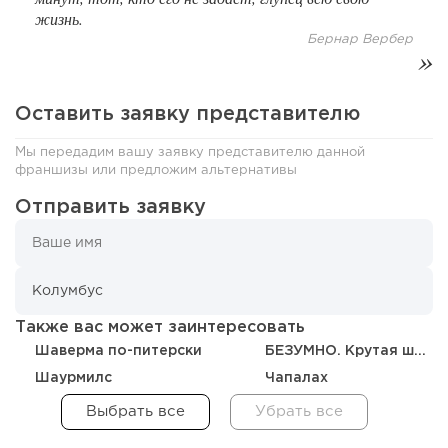
122
0
0
жизнь.
Бернар Вербер
От стартапа за 30 тысяч рублей до бизнеса стоимостью
миллиарды:...
Оставить заявку представителю
Мы передадим вашу заявку представителю данной
франшизы или предложим альтернативы
Отправить заявку
Также вас может заинтересовать
180
12
2
Шаверма по-питерски
БЕЗУМНО. Крутая шаурма
Шаурмилс
Чапалах
Отзыв SSL-сертификатов у банков: как это влияет на
российский...