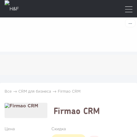
→
→
Все
CRM для бизнеса
Firmao CRM
Firmao CRM
Цена
Скидка