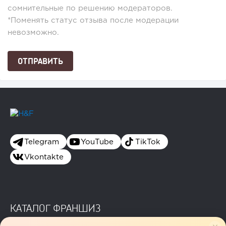
сомнительные по решению модераторов.
*Поменять статус отзыва после модерации
невозможно.
Telegram
YouTube
TikTok
Vkontakte
КАТАЛОГ ФРАНШИЗ