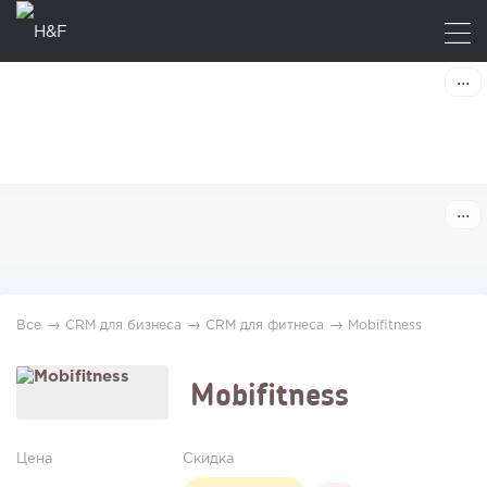
→
→
→
Все
CRM для бизнеса
CRM для фитнеса
Mobifitness
Mobifitness
Цена
Скидка