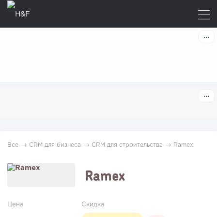
→
→
→
Все
CRM для бизнеса
CRM для строительства
Ramex
Ramex
Цена
Скидка