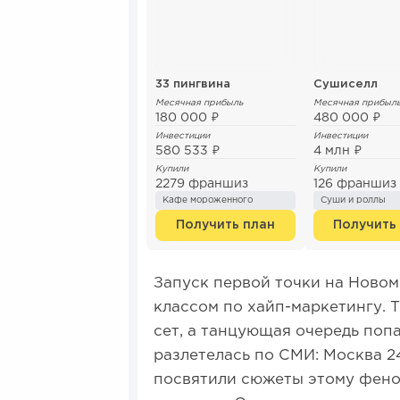
33 пингвина
Сушиселл
Месячная прибыль
Месячная прибыл
180 000 ₽
480 000 ₽
Инвестиции
Инвестиции
580 533 ₽
4 млн ₽
Купили
Купили
2279 франшиз
126 франшиз
Кафе мороженного
Суши и роллы
Получить план
Получить
Запуск первой точки на Новом 
классом по хайп-маркетингу. 
сет, а танцующая очередь поп
разлетелась по СМИ: Москва 24
посвятили сюжеты этому фено