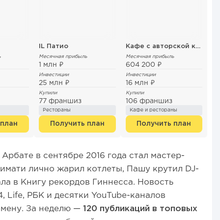
IL Патио
Кафе с авторской кухней "Здрасте"
ь
Месячная прибыль
Месячная прибыль
1 млн ₽
604 200 ₽
Инвестиции
Инвестиции
25 млн ₽
16 млн ₽
Купили
Купили
77 франшиз
106 франшиз
Рестораны
Кафе и рестораны
 план
Получить план
Получить план
Арбате в сентябре 2016 года стал мастер-
Тимати лично жарил котлеты, Пашу крутил DJ-
ала в Книгу рекордов Гиннесса. Новость
, Life, РБК и десятки YouTube-каналов
мену. За неделю —
120 публикаций в топовых