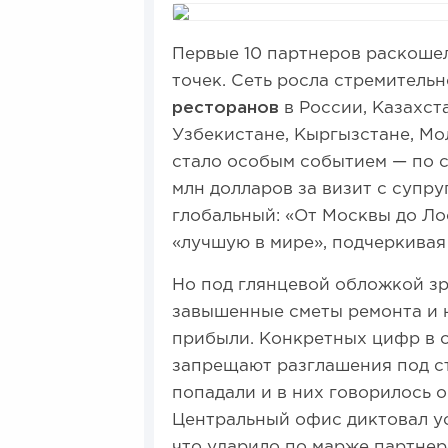
Первые 10 партнеров раскошел
точек. Сеть росла стремительн
ресторанов
в России, Казахст
Узбекистане, Кыргызстане, Мо
стало особым событием — по с
млн долларов за визит с супр
глобальный: «От Москвы до Ло
«лучшую в мире», подчеркивая 
Но под глянцевой обложкой з
завышенные сметы ремонта и 
прибыли. Конкретных цифр в о
запрещают разглашения под ст
попадали и в них говорилось о 
Центральный офис диктовал ус
что ударило по марже партнер