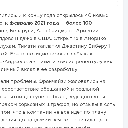
ились, и к концу года открылось 40 новых
о:
к февралю 2021 года — более 100
ане, Беларуси, Азербайджане, Армении,
лдове и даже в США. Открытие в Америке
лухам, Тимати заплатил Джастину Биберу 1
угой. Бренд позиционировал себя как
с-Анджелеса». Тимати хвалил рецептуру как
личный вклад в ее разработку.
рели проблемы. Франчайзи жаловались на
несоответствие обещанной и реальной
ткрытом доступе не было, ведь договоры
рахом серьезных штрафов, но отзывы в сеть
том, что в компании не все идет по плану.
ловия: до пандемии вся сеть снизила цены,
ов. Разоблачения множились: якобы