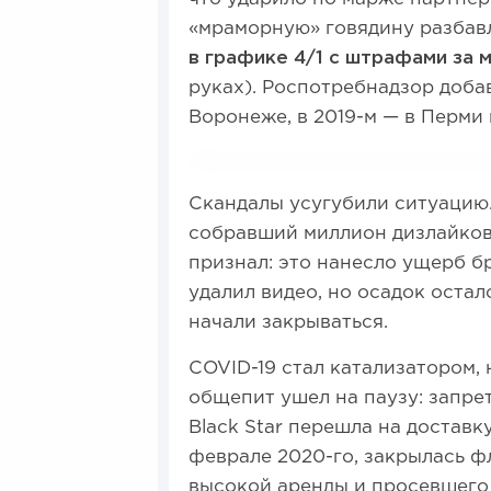
«мраморную» говядину разбав
в графике 4/1 с штрафами за
руках). Роспотребнадзор добав
Воронеже, в 2019-м — в Перми
Скандалы усугубили ситуацию.
собравший миллион дизлайков 
признал: это нанесло ущерб бр
удалил видео, но осадок остал
начали закрываться.
COVID-19 стал катализатором, 
общепит ушел на паузу: запре
Black Star перешла на доставк
феврале 2020-го, закрылась ф
высокой аренды и просевшего 