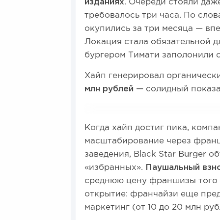
изданиях
. Очереди стояли даже
требовалось три часа. По слов
окупились за три месяца — вп
Локация стала обязательной д
бургером Тимати заполонили 
Хайп генерировал органически
млн рублей
— солидный показат
Когда хайп достиг пика, комп
масштабирование через франши
заведения, Black Star Burger о
«избранных».
Паушальный взно
среднюю цену франшизы того в
открытие: франчайзи еще пред
маркетинг (от 10 до 20 млн ру