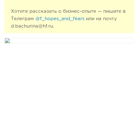
Хотите рассказать о бизнес-опыте — пишите в
Телеграм
@f_hopes_and_fears
или на почту
d.bachurina@hf.ru.