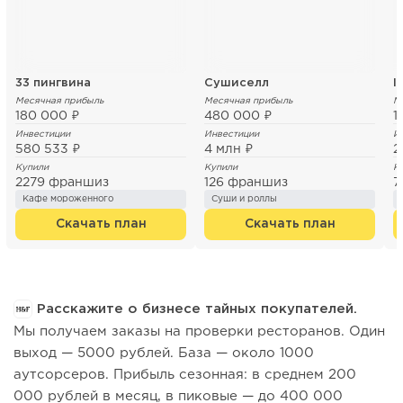
33 пингвина
Сушиселл
I
Месячная прибыль
Месячная прибыль
М
180 000 ₽
480 000 ₽
1
Инвестиции
Инвестиции
И
580 533 ₽
4 млн ₽
2
Купили
Купили
К
2279 франшиз
126 франшиз
7
Кафе мороженного
Суши и роллы
Скачать план
Скачать план
Расскажите о бизнесе тайных покупателей.
Мы получаем заказы на проверки ресторанов. Один
выход — 5000 рублей. База — около 1000
аутсорсеров. Прибыль сезонная: в среднем 200
000 рублей в месяц, в пиковые — до 400 000