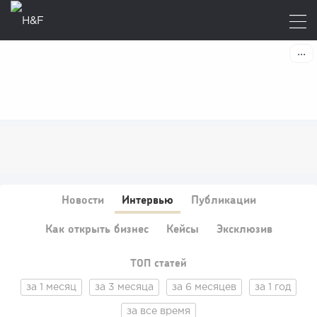
Новости
Интервью
Публикации
Как открыть бизнес
Кейсы
Эксклюзив
ТОП статей
за 1 месяц
за 3 месяца
за 6 месяцев
за 1 год
за все время