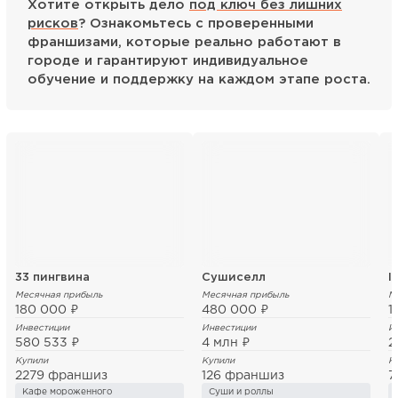
Хотите открыть дело
под ключ без лишних
рисков
? Ознакомьтесь с проверенными
франшизами, которые реально работают в
городе и гарантируют индивидуальное
обучение и поддержку на каждом этапе роста.
33 пингвина
Сушиселл
I
Месячная прибыль
Месячная прибыль
М
180 000 ₽
480 000 ₽
1
Инвестиции
Инвестиции
И
580 533 ₽
4 млн ₽
2
Купили
Купили
К
2279 франшиз
126 франшиз
7
Кафе мороженного
Суши и роллы