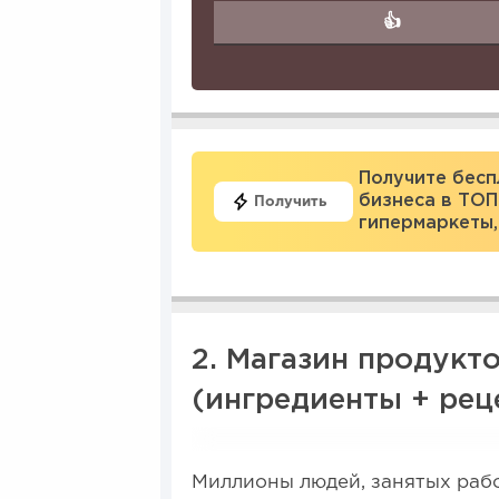
👍
Получите бесп
бизнеса в ТОП
Получить
гипермаркеты,
2. Магазин продукт
(ингредиенты + рец
Миллионы людей, занятых рабо