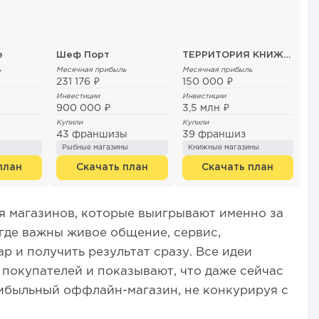
e
Шеф Порт
ТЕРРИТОРИЯ КНИЖНЫЙ МАГАЗИН
ь
Месячная прибыль
Месячная прибыль
231 176 ₽
150 000 ₽
Инвестиции
Инвестиции
900 000 ₽
3,5 млн ₽
Купили
Купили
а
43 франшизы
39 франшиз
Рыбные магазины
Книжные магазины
план
Скачать план
Скачать план
ля магазинов, которые выигрывают именно за
где важны живое общение, сервис,
р и получить результат сразу. Все идеи
покупателей и показывают, что даже сейчас
ибыльный оффлайн-магазин, не конкурируя с