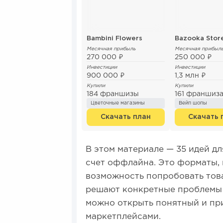
Bambini Flowers
Bazooka Stor
Месячная прибыль
Месячная прибыл
270 000 ₽
250 000 ₽
Инвестиции
Инвестиции
900 000 ₽
1,3 млн ₽
Купили
Купили
184 франшизы
161 франшиз
Цветочные магазины
Вейп шопы
Скачать план
Скачать 
В этом материале — 35 идей д
счет оффлайна. Это форматы, 
возможность попробовать това
решают конкретные проблемы 
можно открыть понятный и пр
маркетплейсами.