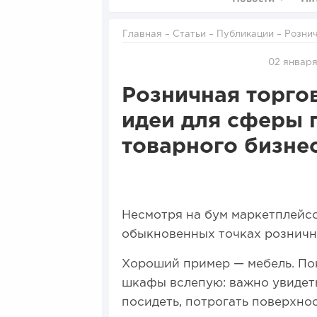
Главная
–
Статьи
–
Публикации
– Розничная торговля — актуальные бизнес-идеи для сферы продаж,
магаз
02 января
Розничная торго
идеи для сферы 
товарного бизне
Несмотря на бум маркетплейсо
обыкновенных точках рознично
Хороший пример — мебель. Пок
шкафы вслепую: важно увидеть
посидеть, потрогать поверхнос